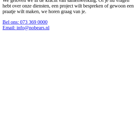
We geloven we in de kracht van samenwerking. Of je nu vragen
hebt over onze diensten, een project wilt bespreken of gewoon een
praatje wilt maken, we horen graag van je.
Bel ons:
073 369 0000
Email:
info@nobears.nl