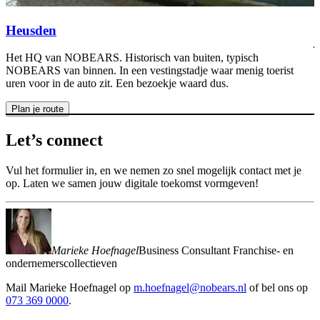
b
(
Heusden
Het HQ van NOBEARS. Historisch van buiten, typisch
NOBEARS van binnen. In een vestingstadje waar menig toerist
uren voor in de auto zit. Een bezoekje waard dus.
Plan je route
Let’s
connect
Vul het formulier in, en we nemen zo snel mogelijk contact met je
op. Laten we samen jouw digitale toekomst vormgeven!
Marieke Hoefnagel
Business Consultant Franchise- en
ondernemerscollectieven
Mail
Marieke Hoefnagel
op
m.hoefnagel@nobears.nl
of bel ons op
073 369 0000
.