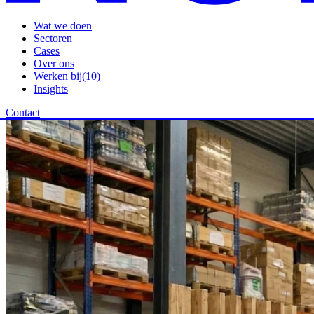
Wat we doen
Sectoren
Cases
Over ons
Werken bij
(10)
Insights
Contact