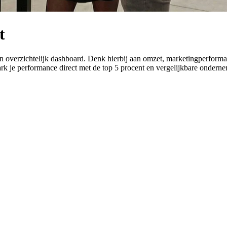
t
n
overzichtelijk
dashboard.
Denk
hierbij
aan
omzet,
marketingperforma
rk
je
performance
direct
met
de
top
5
procent
en
vergelijkbare
onderne
 persoonlijke demo.