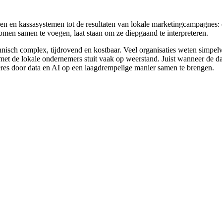
n en kassasystemen tot de resultaten van lokale marketingcampagnes: de 
tromen samen te voegen, laat staan om ze diepgaand te interpreteren.
nisch complex, tijdrovend en kostbaar. Veel organisaties weten simpe
et de lokale ondernemers stuit vaak op weerstand. Juist wanneer de da
ères door data en AI op een laagdrempelige manier samen te brengen.