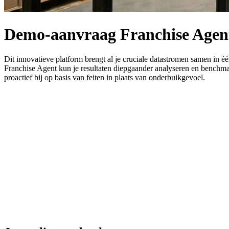
Demo-aanvraag
Franchise
Agen
Dit
innovatieve
platform
brengt
al
je
cruciale
datastromen
samen
in
éé
Franchise
Agent
kun
je
resultaten
diepgaander
analyseren
en
benchma
proactief
bij
op
basis
van
feiten
in
plaats
van
onderbuikgevoel.
Demo Franchise Agent
Vul onderstaand formulier in en we nemen contact met je op voor een
Voornaam *
Achternaam *
E-mailadres *
Bedrijfsnaam *
Telefoonnummer
Opmerkingen:
Verzenden