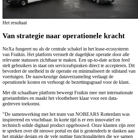
Het resultaat
Van
strategie
naar
operationele
kracht
NeXa fungeert nu als de centrale schakel in het lease-ecosysteem
van Fraikin. Het platform versnelt de dagelijkse operatie door alle
relevante statussen zichtbaar te maken. Een up-to-date action feed
stelt gebruikers in staat om serviceafspraken direct te accepteren. Dit
bevordert de snelheid in de operatie en minimaliseert de stilstand van
voertuigen. De nauwkeurige dataverzameling verlaagt de
operationele kosten en verhoogt de bezettingsgraad voor de klant.
Met dit schaalbare platform beweegt Fraikin mee met internationale
groeiambities en maakt het vlootbeheer klaar voor een data-
gedreven toekomst.
"De samenwerking met het team van NOBEARS Rotterdam was
inspirerend en vruchtbaar. In korte tijd is er een innovatief en
technisch solide digitaal product opgebouwd. Onze klanten zijn zeer
te spreken over dit nieuwe portal en dat is grotendeels te danken aan
het strakke design en de vele nuttige functionaliteiten die we samen