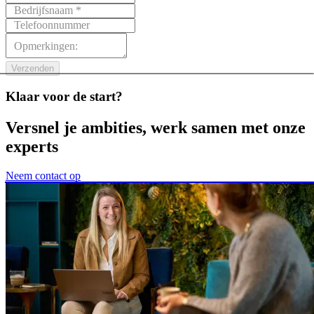
Bedrijfsnaam *
Telefoonnummer
Opmerkingen:
Verzenden
Klaar
voor
de
start?
Versnel
je
ambities,
werk
samen
met
onze
experts
Neem contact op