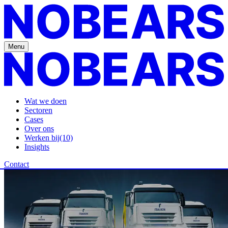
Menu
Wat we doen
Sectoren
Cases
Over ons
Werken bij
(10)
Insights
Contact