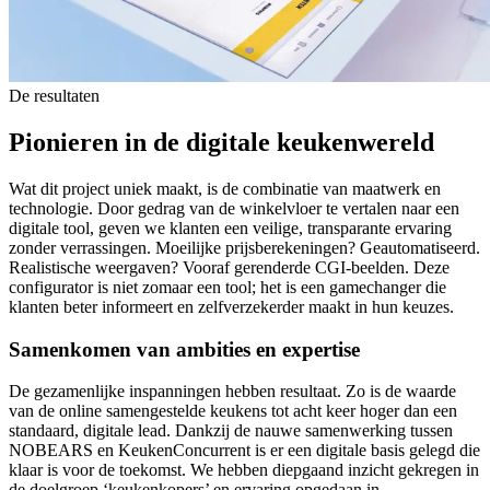
De resultaten
Pionieren
in
de
digitale
keukenwereld
Wat dit project uniek maakt, is de combinatie van maatwerk en
technologie. Door gedrag van de winkelvloer te vertalen naar een
digitale tool, geven we klanten een veilige, transparante ervaring
zonder verrassingen. Moeilijke prijsberekeningen? Geautomatiseerd.
Realistische weergaven? Vooraf gerenderde CGI-beelden. Deze
configurator is niet zomaar een tool; het is een gamechanger die
klanten beter informeert en zelfverzekerder maakt in hun keuzes.
Samenkomen van ambities en expertise
De gezamenlijke inspanningen hebben resultaat. Zo is de waarde
van de online samengestelde keukens tot acht keer hoger dan een
standaard, digitale lead. Dankzij de nauwe samenwerking tussen
NOBEARS en KeukenConcurrent is er een digitale basis gelegd die
klaar is voor de toekomst. We hebben diepgaand inzicht gekregen in
de doelgroep ‘keukenkopers’ en ervaring opgedaan in