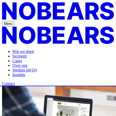
Menu
Wat we doen
Sectoren
Cases
Over ons
Werken bij
(10)
Insights
Contact