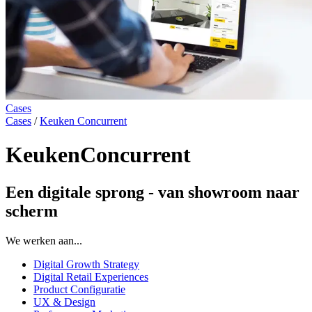
Cases
Cases
/
Keuken Concurrent
KeukenConcurrent
Een
digitale
sprong
-
van
showroom
naar
scherm
We werken aan...
Digital Growth Strategy
Digital Retail Experiences
Product Configuratie
UX & Design