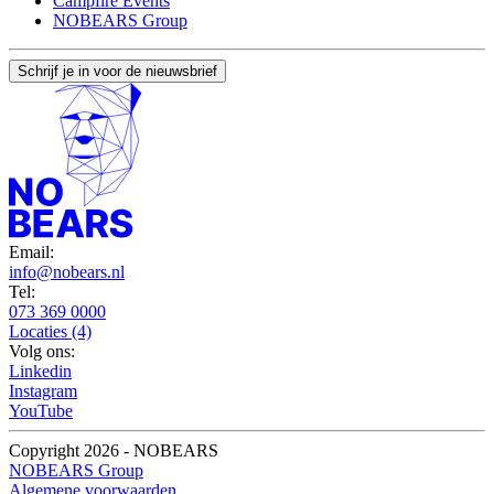
Campfire Events
NOBEARS Group
Schrijf je in voor de nieuwsbrief
Email:
info@nobears.nl
Tel:
073 369 0000
Locaties (4)
Volg ons:
Linkedin
Instagram
YouTube
Copyright 2026 - NOBEARS
NOBEARS Group
Algemene voorwaarden