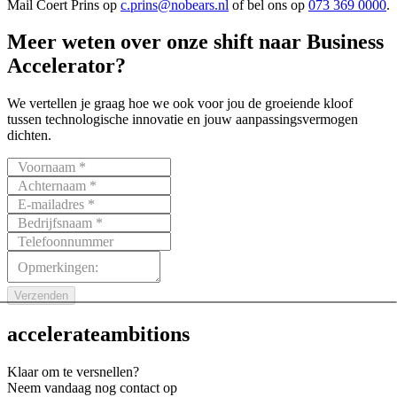
Mail
Coert Prins
op
c.prins@nobears.nl
of bel ons op
073 369 0000
.
Meer
weten
over
onze
shift
naar
Business
Accelerator?
We vertellen je graag hoe we ook voor jou de groeiende kloof
tussen technologische innovatie en jouw aanpassingsvermogen
dichten.
Voornaam *
Achternaam *
E-mailadres *
Bedrijfsnaam *
Telefoonnummer
Opmerkingen:
Verzenden
accelerate
ambitions
Klaar om te versnellen?
Neem vandaag nog contact op