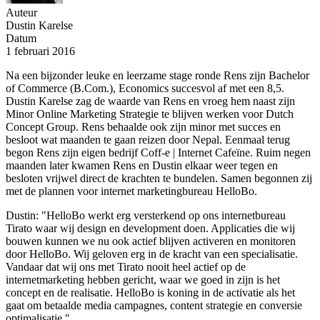
Auteur
Dustin Karelse
Datum
1 februari 2016
Na een bijzonder leuke en leerzame stage ronde Rens zijn Bachelor
of Commerce (B.Com.), Economics succesvol af met een 8,5.
Dustin Karelse zag de waarde van Rens en vroeg hem naast zijn
Minor Online Marketing Strategie te blijven werken voor Dutch
Concept Group. Rens behaalde ook zijn minor met succes en
besloot wat maanden te gaan reizen door Nepal. Eenmaal terug
begon Rens zijn eigen bedrijf Coff-e | Internet Cafeïne. Ruim negen
maanden later kwamen Rens en Dustin elkaar weer tegen en
besloten vrijwel direct de krachten te bundelen. Samen begonnen zij
met de plannen voor internet marketingbureau HelloBo.
Dustin: "HelloBo werkt erg versterkend op ons internetbureau
Tirato waar wij design en development doen. Applicaties die wij
bouwen kunnen we nu ook actief blijven activeren en monitoren
door HelloBo. Wij geloven erg in de kracht van een specialisatie.
Vandaar dat wij ons met Tirato nooit heel actief op de
internetmarketing hebben gericht, waar we goed in zijn is het
concept en de realisatie. HelloBo is koning in de activatie als het
gaat om betaalde media campagnes, content strategie en conversie
optimalisatie."