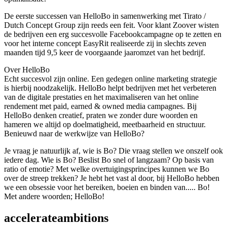
De eerste successen van HelloBo in samenwerking met Tirato /
Dutch Concept Group zijn reeds een feit. Voor klant Zoover wisten
de bedrijven een erg succesvolle Facebookcampagne op te zetten en
voor het interne concept EasyRit realiseerde zij in slechts zeven
maanden tijd 9,5 keer de voorgaande jaaromzet van het bedrijf.
Over HelloBo
Echt succesvol zijn online. Een gedegen online marketing strategie
is hierbij noodzakelijk. HelloBo helpt bedrijven met het verbeteren
van de digitale prestaties en het maximaliseren van het online
rendement met paid, earned & owned media campagnes. Bij
HelloBo denken creatief, praten we zonder dure woorden en
hameren we altijd op doelmatigheid, meetbaarheid en structuur.
Benieuwd naar de werkwijze van HelloBo?
Je vraag je natuurlijk af, wie is Bo? Die vraag stellen we onszelf ook
iedere dag. Wie is Bo? Beslist Bo snel of langzaam? Op basis van
ratio of emotie? Met welke overtuigingsprincipes kunnen we Bo
over de streep trekken? Je hebt het vast al door, bij HelloBo hebben
we een obsessie voor het bereiken, boeien en binden van..... Bo!
Met andere woorden; HelloBo!
accelerate
ambitions