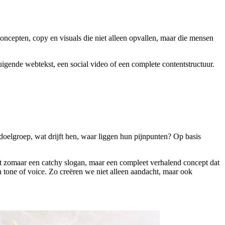
oncepten,
copy
en
visuals
die
niet
alleen
opvallen,
maar
die
mensen
uigende
webtekst,
een
social
video
of
een
complete
contentstructuur.
 doelgroep, wat drijft hen, waar liggen hun pijnpunten? Op basis
et zomaar een catchy slogan, maar een compleet verhalend concept dat
n tone of voice. Zo creëren we niet alleen aandacht, maar ook