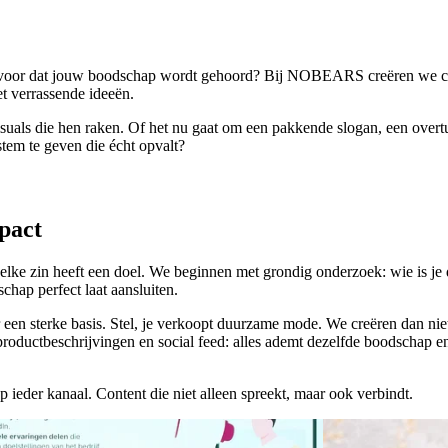
voor
dat
jouw
boodschap
wordt
gehoord?
Bij
NOBEARS
creëren
we
c
t
verrassende
ideeën.
isuals
die
hen
raken.
Of
het
nu
gaat
om
een
pakkende
slogan,
een
overt
stem
te
geven
die
écht
opvalt?
pact
 elke zin heeft een doel. We beginnen met grondig onderzoek: wie is je
hap perfect laat aansluiten.
 een sterke basis. Stel, je verkoopt duurzame mode. We creëren dan ni
productbeschrijvingen en social feed: alles ademt dezelfde boodschap e
p ieder kanaal. Content die niet alleen spreekt, maar ook verbindt.