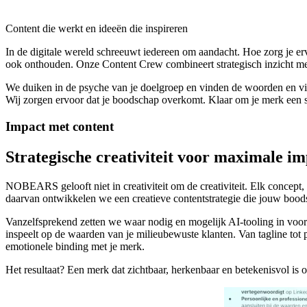
02.
De juiste woorden
Content
die
werkt
en
ideeën
die
inspireren
In
de
digitale
wereld
schreeuwt
iedereen
om
aandacht.
Hoe
zorg
je
er
ook
onthouden.
Onze
Content
Crew
combineert
strategisch
inzicht
me
We
duiken
in
de
psyche
van
je
doelgroep
en
vinden
de
woorden
en
v
Wij
zorgen
ervoor
dat
je
boodschap
overkomt.
Klaar
om
je
merk
een
Impact
met
content
Strategische
creativiteit
voor
maximale
im
NOBEARS gelooft niet in creativiteit om de creativiteit. Elk concept,
daarvan ontwikkelen we een creatieve contentstrategie die jouw boodsc
Vanzelfsprekend zetten we waar nodig en mogelijk AI-tooling in voor
inspeelt op de waarden van je milieubewuste klanten. Van tagline tot 
emotionele binding met je merk.
Het resultaat? Een merk dat zichtbaar, herkenbaar en betekenisvol is o