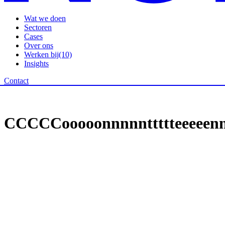
Wat we doen
Sectoren
Cases
Over ons
Werken bij
(10)
Insights
Contact
Brand Market Activation
Wat We Doen
/
Brand Market Activation
/
Content Crew
C
C
C
C
C
o
o
o
o
o
n
n
n
n
n
t
t
t
t
t
e
e
e
e
e
n
Kim de Boer
Teamlead
01.
Impact met content