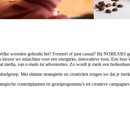
n? Welke woorden gebruikt het? Formeel of juist casual? Bij NOBEARS 
t-up kiezen we misschien voor een energieke, innovatieve toon. Een luxe
al media, van e-mails tot advertenties. Zo wordt je merk een herkenbare 
elgroep. Met slimme strategieën en creativiteit zorgen we dat je merk 
strategische contentplannen en groeiprogramma’s tot creatieve campagn