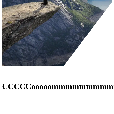
Wat We Doen
Wat We Doen
/
Commerce
C
C
C
C
C
o
o
o
o
o
m
m
m
m
m
m
m
m
m
01.
Experts in...