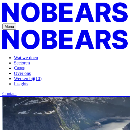
Menu
Wat we doen
Sectoren
Cases
Over ons
Werken bij
(10)
Insights
Contact