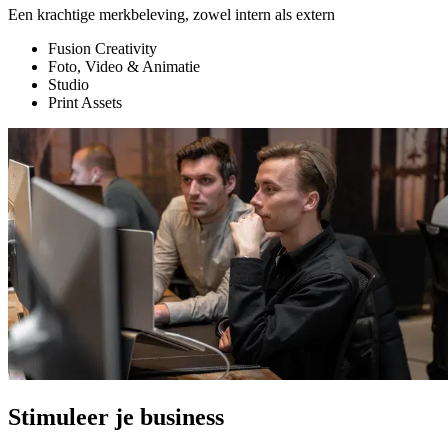
Een krachtige merkbeleving, zowel intern als extern
S
Fusion Creativity
Foto, Video & Animatie
Studio
Print Assets
Stimuleer je business