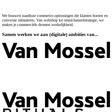
02.
Onze aanpak
03.
Cases
04.
Stel je vraag
We bouwen naadloze commerce-oplossingen die klanten boeien en
conversie stimuleren. Van webshop tot omnichannelstrategie, we
maken je commerciële dromen werkelijkheid.
Samen
werken
we
aan
(digitale)
ambities
van...