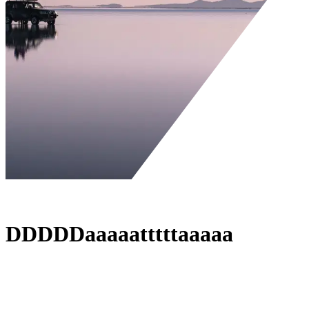
Wat We Doen
Wat We Doen
/
Data
D
D
D
D
D
a
a
a
a
a
t
t
t
t
t
a
a
a
a
a
01.
Experts in...