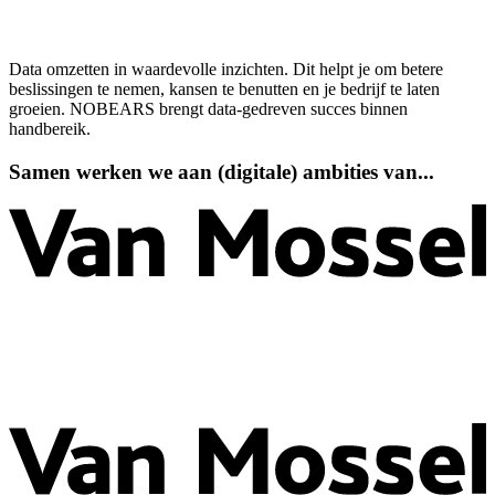
02.
Wij geloven in Composable
03.
Cases
04.
Stel je vraag
Data omzetten in waardevolle inzichten. Dit helpt je om betere
beslissingen te nemen, kansen te benutten en je bedrijf te laten
groeien. NOBEARS brengt data-gedreven succes binnen
handbereik.
Samen
werken
we
aan
(digitale)
ambities
van...