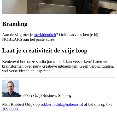
Branding
Aan de slag met je
merkidentiteit
? Ook daarvoor ben je bij
NOBEARS aan het juiste adres.
Laat
je
creativiteit
de
vrije
loop
Benieuwd hoe onze studio jouw merk kan versterken? Laten we
brainstormen over jouw creatieve uitdagingen. Geen verplichtingen,
wel verse ideeën en inspiratie.
Robbert Odijk
Business Strateeg
Mail
Robbert Odijk
op
robbert.odijk@nobears.nl
of bel ons op
073
369 0000
.