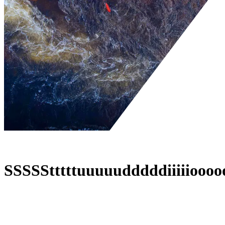
Wat We Doen
Wat We Doen
/
Studio
S
S
S
S
S
t
t
t
t
t
u
u
u
u
u
d
d
d
d
d
i
i
i
i
i
o
o
o
o
01.
Experts in...