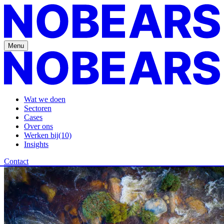
Menu
Wat we doen
Sectoren
Cases
Over ons
Werken bij
(10)
Insights
Contact