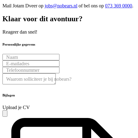
Mail
Jotam Dveer
op
jobs@nobears.nl
of bel ons op
073 369 0000
.
Klaar
voor
dit
avontuur?
Reageer dan snel!
Persoonlijke gegevens
Naam
E-mailadres
Telefoonnummer
Waarom solliciteer je bij nobears?
Bijlagen
Upload je CV