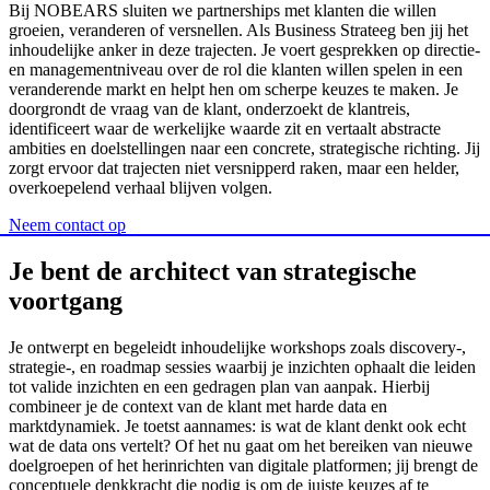
Bij NOBEARS sluiten we partnerships met klanten die willen
groeien, veranderen of versnellen. Als Business Strateeg ben jij het
inhoudelijke anker in deze trajecten. Je voert gesprekken op directie-
en managementniveau over de rol die klanten willen spelen in een
veranderende markt en helpt hen om scherpe keuzes te maken. Je
doorgrondt de vraag van de klant, onderzoekt de klantreis,
identificeert waar de werkelijke waarde zit en vertaalt abstracte
ambities en doelstellingen naar een concrete, strategische richting. Jij
zorgt ervoor dat trajecten niet versnipperd raken, maar een helder,
overkoepelend verhaal blijven volgen.
Neem contact op
Je
bent
de
architect
van
strategische
voortgang
Je ontwerpt en begeleidt inhoudelijke workshops zoals discovery-,
strategie-, en roadmap sessies waarbij je inzichten ophaalt die leiden
tot valide inzichten en een gedragen plan van aanpak. Hierbij
combineer je de context van de klant met harde data en
marktdynamiek. Je toetst aannames: is wat de klant denkt ook echt
wat de data ons vertelt? Of het nu gaat om het bereiken van nieuwe
doelgroepen of het herinrichten van digitale platformen; jij brengt de
conceptuele denkkracht die nodig is om de juiste keuzes af te