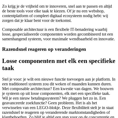
Zo
krijg
je
de
vrijheid
om
te
innoveren,
snel
aan
te
passen
en
altijd
de
beste
tools
voor
elke
taak
te
kiezen.
Of
je
nu
een
webshop,
contentplatform
of
compleet
digitaal
ecosysteem
nodig
hebt:
wij
zorgen
dat
je
klaar
bent
voor
de
toekomst.
Composable architectuur is een flexibele IT-benadering waarbij
losse, gespecialiseerde componenten worden gecombineerd tot een
samenhangend systeem, voor maximale wendbaarheid en innovatie.
Razendsnel
reageren
op
veranderingen
Losse
componenten
met
elk
een
specifieke
taak
Stel je voor: je wilt een nieuwe functie toevoegen aan je platform. In
een traditioneel systeem zou dit weken of maanden kunnen duren.
Met composable architectuur? Een kwestie van dagen. We bouwen
je systeem op uit losse componenten, elk met een specifieke taak.
Wil je een nieuw betalingssysteem? We pluggen het zo in. Een
geavanceerde zoekfunctie? Geen probleem. Het is als het
verwisselen van een LEGO-blokje. Deze flexibiliteit stelt je in staat
razendsnel te reageren op veranderende marktomstandigheden of
klantbehoeften. Zo blijf je altijd een stap voor op de concurrentie en