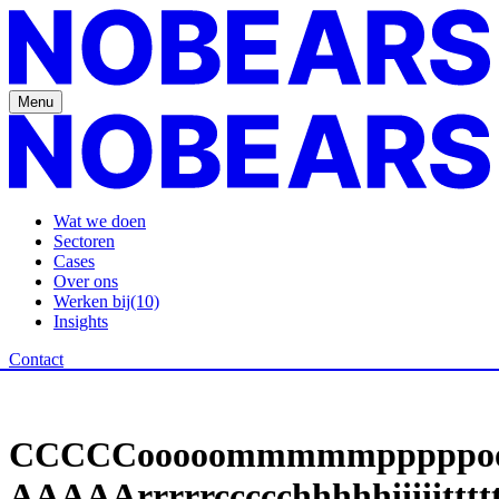
Menu
Wat we doen
Sectoren
Cases
Over ons
Werken bij
(10)
Insights
Contact
Platforms
Wat We Doen
/
Platforms
/
Composable Architectuur
C
C
C
C
C
o
o
o
o
o
m
m
m
m
m
p
p
p
p
p
o
A
A
A
A
A
r
r
r
r
r
c
c
c
c
c
h
h
h
h
h
i
i
i
i
i
t
t
t
t