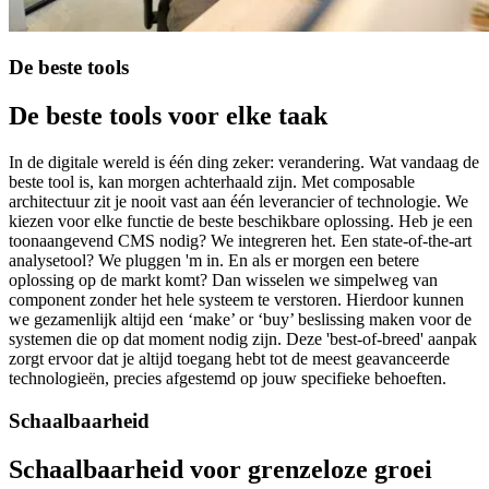
De
beste
tools
De
beste
tools
voor
elke
taak
In de digitale wereld is één ding zeker: verandering. Wat vandaag de
beste tool is, kan morgen achterhaald zijn. Met composable
architectuur zit je nooit vast aan één leverancier of technologie. We
kiezen voor elke functie de beste beschikbare oplossing. Heb je een
toonaangevend CMS nodig? We integreren het. Een state-of-the-art
analysetool? We pluggen 'm in. En als er morgen een betere
oplossing op de markt komt? Dan wisselen we simpelweg van
component zonder het hele systeem te verstoren. Hierdoor kunnen
we gezamenlijk altijd een ‘make’ or ‘buy’ beslissing maken voor de
systemen die op dat moment nodig zijn. Deze 'best-of-breed' aanpak
zorgt ervoor dat je altijd toegang hebt tot de meest geavanceerde
technologieën, precies afgestemd op jouw specifieke behoeften.
Schaalbaarheid
Schaalbaarheid
voor
grenzeloze
groei