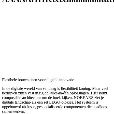
Pim de Brock
CTO
01.
Razendsnel reageren
02.
Cases
03.
Schaalbaarheid
04.
Veelgestelde vragen
05.
Stel je vraag
Flexibele
bouwstenen
voor
digitale
innovatie
In
de
digitale
wereld
van
vandaag
is
flexibiliteit
koning.
Maar
veel
bedrijven
zitten
vast
in
rigide,
alles-in-één
oplossingen.
Hier
komt
composable
architectuur
om
de
hoek
kijken.
NOBEARS
ziet
je
digitale
landschap
als
een
set
LEGO-blokjes.
Het
systeem
is
opgebouwd
uit
losse,
gespecialiseerde
componenten
die
naadloos
samenwerken.