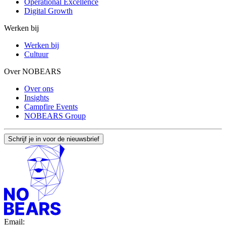
Operational Excellence
Digital Growth
Werken bij
Werken bij
Cultuur
Over NOBEARS
Over ons
Insights
Campfire Events
NOBEARS Group
Schrijf je in voor de nieuwsbrief
Email: